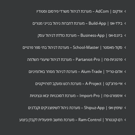
אדקום | AdCom – מערכת לניהול משרדי פירסום וסטודיו
בילד-אפ | Build-App – מערכת לחברות ניהול בנייני מגורים
ביזנס-אפ | Business-App – מערכת כוללת לניהול עסק
סקול-מאסטר | School-Master – מערכת לניהול בתי ספר פרטיים
פרטניות-פרו | Partaniot-Pro – מערכת לניהול שיעורי השלמה
אלום-טרייד | Alum-Trade – מערכת לניהול מסחר באלומיניום
איי-פרוג'קט | A-Project – מערכת רכש ומעקב לפרוייקטים
אימפורט-פרו | Import-Pro – מערכת לסוכנויות יבוא ונציגויות
שיפוץ-אפ | Shipuz-App – מערכת ניהול לשיפוצניקים וקבלנים
רם-קונטרול | Ram-Control – מערכת מחשב תיפעולית לקבלן ביצוע