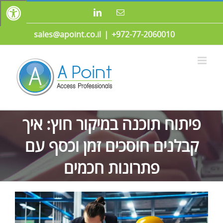
לג
כתובת
LinkedIn
תוכן
דואר
אלקטרוני
sales@apoint.co.il
|
972-77-2060010+
פיתוח תוכנה במיקור חוץ: איך
קבלנים חוסכים זמן וכסף עם
פתרונות חכמים
צפה
בתמונה
מוגדלת