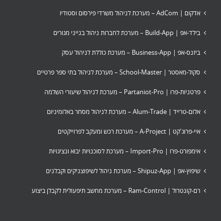
אדקום | AdCom – מערכת לניהול משרדי פירסום וסטודיו
בילד-אפ | Build-App – מערכת לחברות ניהול בנייני מגורים
ביזנס-אפ | Business-App – מערכת כוללת לניהול עסק
סקול-מאסטר | School-Master – מערכת לניהול בתי ספר פרטיים
פרטניות-פרו | Partaniot-Pro – מערכת לניהול שיעורי השלמה
אלום-טרייד | Alum-Trade – מערכת לניהול מסחר באלומיניום
איי-פרוג'קט | A-Project – מערכת רכש ומעקב לפרוייקטים
אימפורט-פרו | Import-Pro – מערכת לסוכנויות יבוא ונציגויות
שיפוץ-אפ | Shipuz-App – מערכת ניהול לשיפוצניקים וקבלנים
רם-קונטרול | Ram-Control – מערכת מחשב תיפעולית לקבלן ביצוע