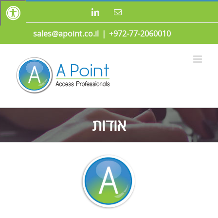
לג
כתובת
LinkedIn
תוכן
דואר
אלקטרוני
sales@apoint.co.il
|
972-77-2060010+
אודות