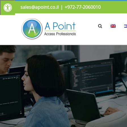
sales@apoint.co.il
|
972-77-2060010+