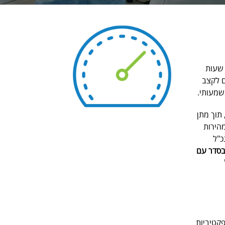
 שעות
ם לקצב
שמעותי.
ת מומחי האקסס של A Point ישדרג לכם את מערכת המידע שלכם ל-SQL, תוך מתן
הירות
כ"ל
בסדר עם
פקטיביות