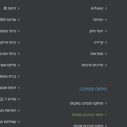
A Point
דוחות BI
המייסד
שליחת SMS לקבוצות
ייעוד וחזון
ניהול מסמכ
קריירה
ניהול פרויק
מפת אתר
ניהול יומני
מדיניות פרטיות
סליקת אשרא
בניית ממשק
דוחות אוטומ
פיתוח ותמיכה:
שדרוג ל-SQL
תחזוקה ותמיכה באקסס
התראות מער
שיפור ביצועים באקסס
שאילתות ממ
פיתוח מערכות אקסס