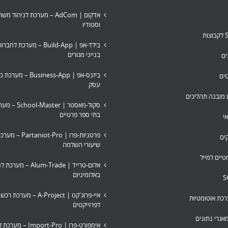
אדקום | AdCom – מערכת לניהול 
וסטודיו
בילד-אפ | Build-App – מערכת ל
בנייני מגורים
ים
ביזנס-אפ | usiness-App
טים
עסק
ם מובנה תהליכים
סקול-מאסטר | ster
בתי ספר פרטיים
י
פרטניות-פרו | iot-Pro
ים
שיעורי השלמה
טיים למייל
אלום-טרייד | Alum-Trade
באלומיניום
איי-פרוג'קט | A-Project – מע
כת אוטומטיות
לפרוייקטים
אגרי נתונים
אימפורט-פרו | Import-Pro