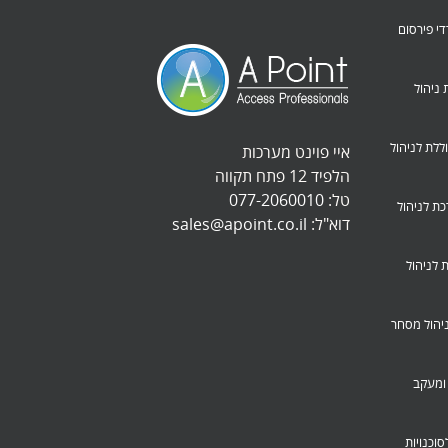
משרדי פירסום
חברות ניהול
B – מערכת כוללת לניהול
איי פוינט מערכות
הלפיד 12 פתח תקווה
טל:
077-2060010
School-Ma – מערכת לניהול
דוא"ל:
sales@apoint.co.il
Partan – מערכת לניהול
 – מערכת לניהול מסחר
רכת רכש ומעקב
 – מערכת לסוכנויות