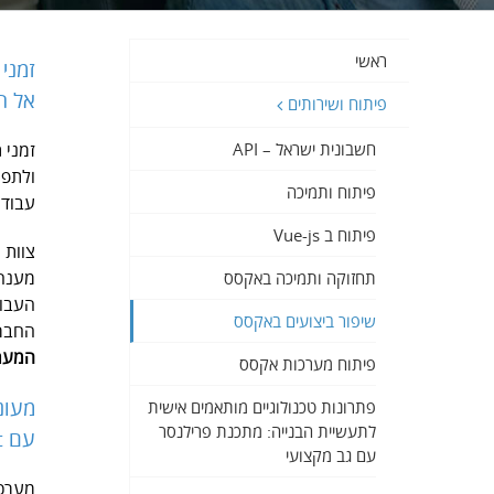
ראשי
זמני
אל ת
פיתוח ושירותים
זמני 
חשבונית ישראל – API
ולתפו
פיתוח ותמיכה
עבודה
פיתוח ב Vue-js
מענה 
תחזוקה ותמיכה באקסס
העבוד
שיפור ביצועים באקסס
החברה
המערכ
פיתוח מערכות אקסס
מעונ
פתרונות טכנולוגיים מותאמים אישית
לתעשיית הבנייה: מתכנת פרילנסר
עם A Point זה אפשרי!
עם גב מקצועי
מערכו