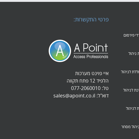
פרטי התקשרות:
משרדי פירסום
חברות ניהול
B – מערכת כוללת לניהול
איי פוינט מערכות
הלפיד 12 פתח תקווה
טל:
077-2060010
School-Ma – מערכת לניהול
דוא"ל:
sales@apoint.co.il
Partan – מערכת לניהול
 – מערכת לניהול מסחר