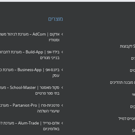
מוצרים
אדקום | AdCom – מערכת לניהול 
וסטודיו
בילד-אפ | Build-App – מערכת ל
בנייני מגורים
ים
ביזנס-אפ | usiness-App
טים
עסק
ם מובנה תהליכים
סקול-מאסטר | ster
בתי ספר פרטיים
י
פרטניות-פרו | iot-Pro
ים
שיעורי השלמה
טיים למייל
אלום-טרייד | Alum-Trade
באלומיניום