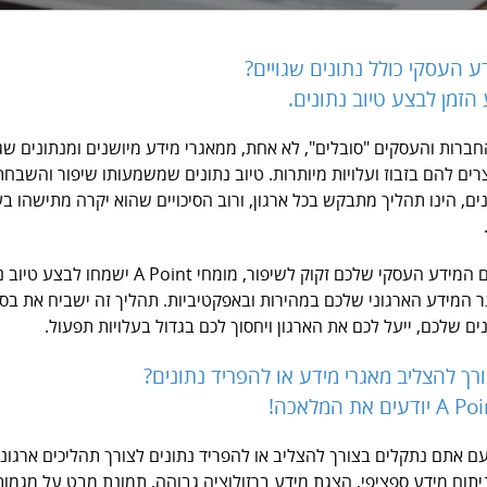
ע העסקי כולל נתונים שגויים?
הזמן לבצע טיוב נתונים.
חברות והעסקים "סובלים", לא אחת, ממאגרי מידע מיושנים ומנתונים שגו
רים להם בזבוז ועלויות מיותרות. טיוב נתונים שמשמעותו שיפור והשבח
ים, הינו תהליך מתבקש בכל ארגון, ורוב הסיכויים שהוא יקרה מתישהו ב
אם גם המידע העסקי שלכם זקוק לשיפור, מומחי A Point ישמחו
 המידע הארגוני שלכם במהירות ובאפקטיביות. תהליך זה ישביח את בסי
ים שלכם, ייעל לכם את הארגון ויחסוך לכם בגדול בעלויות תפעול.
ורך להצליב מאגרי מידע או להפריד נתונים?
ם אתם נתקלים בצורך להצליב או להפריד נתונים לצורך תהליכים ארגוני
ניתוח מידע ספציפי, הצגת מידע ברזולוציה גבוהה, תמונת מבט על מגמות