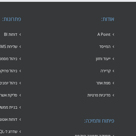
אודות:
פתרונות:
A Point
דוחות BI
המייסד
שליחת SMS לקבוצות
ייעוד וחזון
ניהול מסמכ
קריירה
ניהול פרויק
מפת אתר
ניהול יומני
מדיניות פרטיות
סליקת אשרא
בניית ממשק
דוחות אוטומ
פיתוח ותמיכה:
שדרוג ל-SQL
תחזוקה ותמיכה באקסס