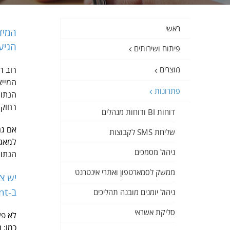
ראשי
המיד
הגיע 
פיתוח ושירותים
רוב ה
מוצרים
המייצ
פתרונות
הנתונ
רחוק.
דוחות BI ודוחות מנהלים
שליחת SMS לקבוצות
למאגר
ניהול מסמכים
הנתונ
ממשק לסמארטפון ואתרי אינטרנט
יש צ
ב-A Point יודעים את המלאכה!
ניהול יומנים מובנה תהליכים
סליקת אשראי
לא פע
כמו: 