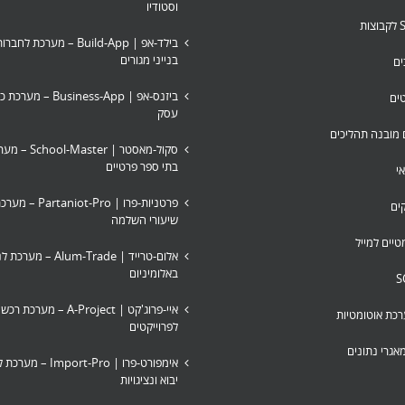
וסטודיו
בילד-אפ | Build-App – מערכת ל
בנייני מגורים
ים
ביזנס-אפ | usiness-App
טים
עסק
ם מובנה תהליכים
סקול-מאסטר | ster
בתי ספר פרטיים
י
פרטניות-פרו | iot-Pro
ים
שיעורי השלמה
טיים למייל
אלום-טרייד | Alum-Trade
באלומיניום
איי-פרוג'קט | A-Project – מע
כת אוטומטיות
לפרוייקטים
אגרי נתונים
אימפורט-פרו | Import-Pro
יבוא ונציגויות