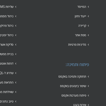
המייסד
שליחת SMS לקבוצות
ייעוד וחזון
ניהול מסמכ
קריירה
ניהול פרויק
מפת אתר
ניהול יומני
מדיניות פרטיות
סליקת אשרא
בניית ממשק
דוחות אוטומ
פיתוח ותמיכה:
שדרוג ל-SQL
תחזוקה ותמיכה באקסס
התראות מער
שיפור ביצועים באקסס
שאילתות ממ
פיתוח מערכות אקסס
טיוב נתונים
אירוח בענן