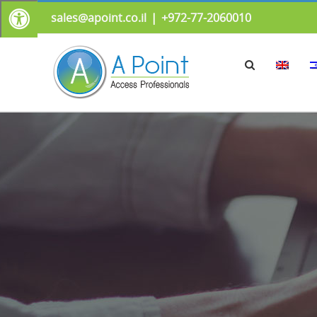
sales@apoint.co.il
|
972-77-2060010+