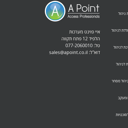
חברות ניהול
B – מערכת כוללת לניהול
איי פוינט מערכות
הלפיד 12 פתח תקווה
טל:
077-2060010
School-Ma – מערכת לניהול
דוא"ל:
sales@apoint.co.il
Partan – מערכת לניהול
 – מערכת לניהול מסחר
רכת רכש ומעקב
 – מערכת לסוכנויות