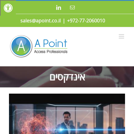
לג
כתובת
LinkedIn
תוכן
דואר
אלקטרוני
sales@apoint.co.il
|
972-77-2060010+
אינדקסים