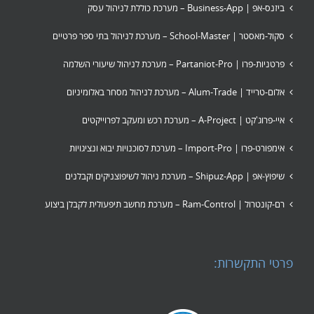
ביזנס-אפ | Business-App – מערכת כוללת לניהול עסק
סקול-מאסטר | School-Master – מערכת לניהול בתי ספר פרטיים
פרטניות-פרו | Partaniot-Pro – מערכת לניהול שיעורי השלמה
אלום-טרייד | Alum-Trade – מערכת לניהול מסחר באלומיניום
איי-פרוג'קט | A-Project – מערכת רכש ומעקב לפרוייקטים
אימפורט-פרו | Import-Pro – מערכת לסוכנויות יבוא ונציגויות
שיפוץ-אפ | Shipuz-App – מערכת ניהול לשיפוצניקים וקבלנים
רם-קונטרול | Ram-Control – מערכת מחשב תיפעולית לקבלן ביצוע
פרטי התקשרות: