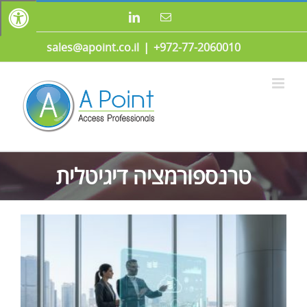
לג
כתובת
LinkedIn
תוכן
דואר
אלקטרוני
sales@apoint.co.il
|
972-77-2060010+
טרנספורמציה דיגיטלית