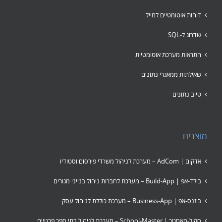
דוחות אוטומטיים למייל
שדרוג ל-SQL
התראות מערכת אוטומטיות
שאילתות ממאגרי נתונים
טיוב נתונים
מוצרים
אדקום | AdCom – מערכת לניהול משרדי פירסום וסטודיו
בילד-אפ | Build-App – מערכת לחברות ניהול בנייני מגורים
ביזנס-אפ | Business-App – מערכת כוללת לניהול עסק
סקול-מאסטר | School-Master – מערכת לניהול בתי ספר פרטיים