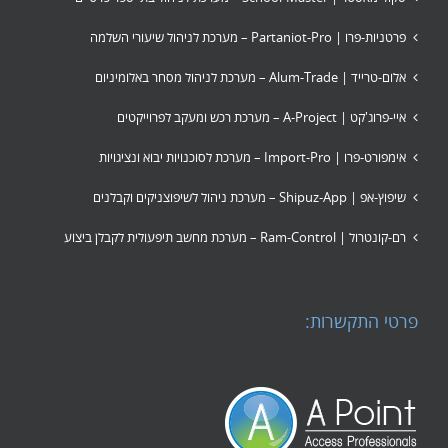
פרטניות-פרו | Partaniot-Pro – מערכת לניהול שיעורי השלמה
אלום-טרייד | Alum-Trade – מערכת לניהול מסחר באלומיניום
איי-פרוג'קט | A-Project – מערכת רכש ומעקב לפרוייקטים
אימפורט-פרו | Import-Pro – מערכת לסוכנויות יבוא ונציגויות
שיפוץ-אפ | Shipuz-App – מערכת ניהול לשיפוצניקים וקבלנים
רם-קונטרול | Ram-Control – מערכת מחשב תיפעולית לקבלן ביצוע
פרטי התקשרות: