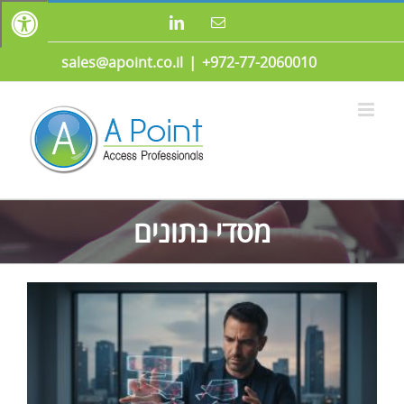
לג
כתובת
LinkedIn
תוכן
דואר
אלקטרוני
sales@apoint.co.il
|
972-77-2060010+
מסדי נתונים