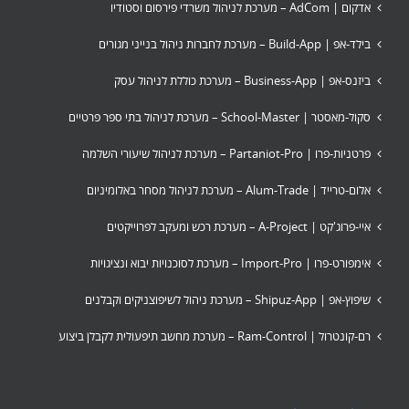
אדקום | AdCom – מערכת לניהול משרדי פירסום וסטודיו
בילד-אפ | Build-App – מערכת לחברות ניהול בנייני מגורים
ביזנס-אפ | Business-App – מערכת כוללת לניהול עסק
סקול-מאסטר | School-Master – מערכת לניהול בתי ספר פרטיים
פרטניות-פרו | Partaniot-Pro – מערכת לניהול שיעורי השלמה
אלום-טרייד | Alum-Trade – מערכת לניהול מסחר באלומיניום
איי-פרוג'קט | A-Project – מערכת רכש ומעקב לפרוייקטים
אימפורט-פרו | Import-Pro – מערכת לסוכנויות יבוא ונציגויות
שיפוץ-אפ | Shipuz-App – מערכת ניהול לשיפוצניקים וקבלנים
רם-קונטרול | Ram-Control – מערכת מחשב תיפעולית לקבלן ביצוע