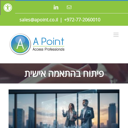
לג
כתובת
LinkedIn
תוכן
דואר
אלקטרוני
sales@apoint.co.il
|
972-77-2060010+
פיתוח בהתאמה אישית