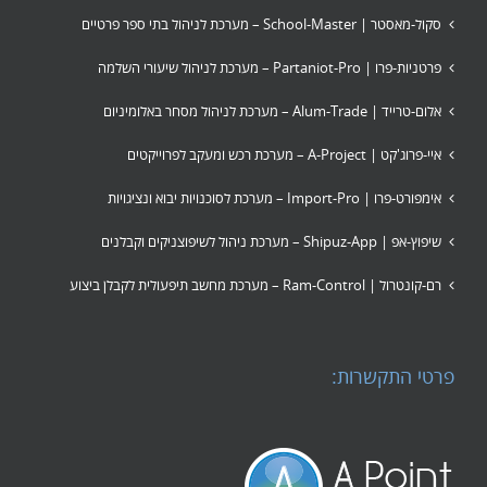
סקול-מאסטר | School-Master – מערכת לניהול בתי ספר פרטיים
פרטניות-פרו | Partaniot-Pro – מערכת לניהול שיעורי השלמה
אלום-טרייד | Alum-Trade – מערכת לניהול מסחר באלומיניום
איי-פרוג'קט | A-Project – מערכת רכש ומעקב לפרוייקטים
אימפורט-פרו | Import-Pro – מערכת לסוכנויות יבוא ונציגויות
שיפוץ-אפ | Shipuz-App – מערכת ניהול לשיפוצניקים וקבלנים
רם-קונטרול | Ram-Control – מערכת מחשב תיפעולית לקבלן ביצוע
פרטי התקשרות: