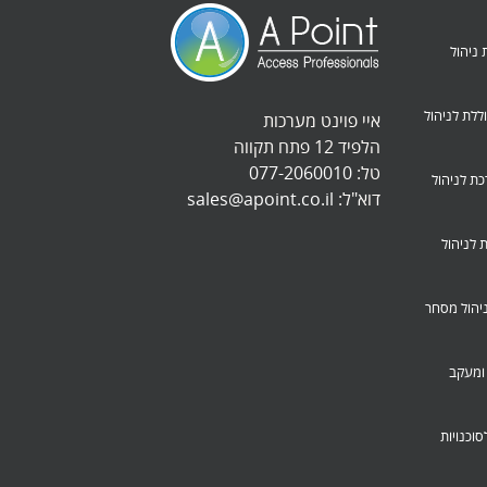
חברות ניהול
B – מערכת כוללת לניהול
איי פוינט מערכות
הלפיד 12 פתח תקווה
טל:
077-2060010
School-Ma – מערכת לניהול
דוא"ל:
sales@apoint.co.il
Partan – מערכת לניהול
 – מערכת לניהול מסחר
רכת רכש ומעקב
 – מערכת לסוכנויות