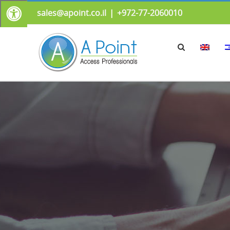
sales@apoint.co.il
|
972-77-2060010+