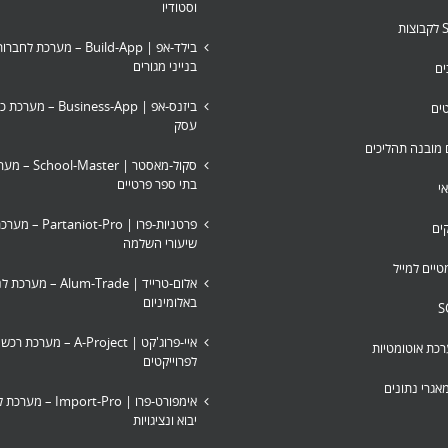
וסטודיו
בילד-אפ | Build-App – מערכת ל
בנייני מגורים
ים
ביזנס-אפ | usiness-App
טים
עסק
ם מובנה תהליכים
סקול-מאסטר | ster
בתי ספר פרטיים
י
פרטניות-פרו | iot-Pro
ים
שיעורי השלמה
טיים למייל
אלום-טרייד | Alum-Trade
באלומיניום
איי-פרוג'קט | A-Project – מע
כת אוטומטיות
לפרוייקטים
אגרי נתונים
אימפורט-פרו | Import-Pro
יבוא ונציגויות