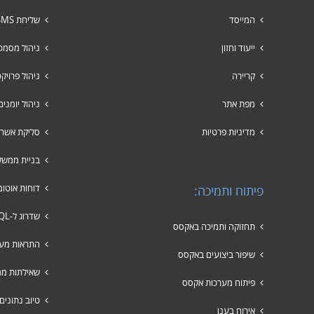
המייסד
שליחת SMS לקבוצות
ייעוד וחזון
ניהול מסמכ
קריירה
ניהול פרויק
מפת אתר
ניהול יומני
מדיניות פרטיות
סליקת אשרא
בניית ממשק
דוחות אוטומ
פיתוח ותמיכה:
שדרוג ל-SQL
תחזוקה ותמיכה באקסס
התראות מער
שיפור ביצועים באקסס
שאילתות ממ
פיתוח מערכות אקסס
טיוב נתונים
אירוח בענן