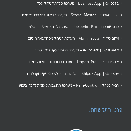
ביזנס-אפ | Business-App – מערכת כוללת לניהול עסק
סקול-מאסטר | School-Master – מערכת לניהול בתי ספר פרטיים
פרטניות-פרו | Partaniot-Pro – מערכת לניהול שיעורי השלמה
אלום-טרייד | Alum-Trade – מערכת לניהול מסחר באלומיניום
איי-פרוג'קט | A-Project – מערכת רכש ומעקב לפרוייקטים
אימפורט-פרו | Import-Pro – מערכת לסוכנויות יבוא ונציגויות
שיפוץ-אפ | Shipuz-App – מערכת ניהול לשיפוצניקים וקבלנים
רם-קונטרול | Ram-Control – מערכת מחשב תיפעולית לקבלן ביצוע
פרטי התקשרות: