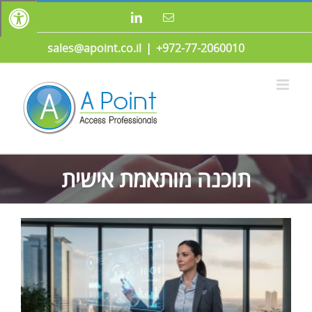
לג
כתובת
LinkedIn
תוכן
דואר
אלקטרוני
sales@apoint.co.il
|
972-77-2060010+
תוכנה מותאמת אישית