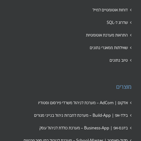
דוחות אוטומטיים למייל
שדרוג ל-SQL
התראות מערכת אוטומטיות
שאילתות ממאגרי נתונים
טיוב נתונים
מוצרים
אדקום | AdCom – מערכת לניהול משרדי פירסום וסטודיו
בילד-אפ | Build-App – מערכת לחברות ניהול בנייני מגורים
ביזנס-אפ | Business-App – מערכת כוללת לניהול עסק
סקול-מאסטר | School-Master – מערכת לניהול בתי ספר פרטיים