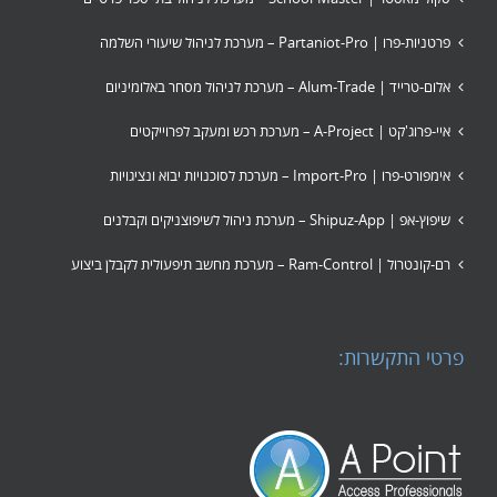
פרטניות-פרו | Partaniot-Pro – מערכת לניהול שיעורי השלמה
אלום-טרייד | Alum-Trade – מערכת לניהול מסחר באלומיניום
איי-פרוג'קט | A-Project – מערכת רכש ומעקב לפרוייקטים
אימפורט-פרו | Import-Pro – מערכת לסוכנויות יבוא ונציגויות
שיפוץ-אפ | Shipuz-App – מערכת ניהול לשיפוצניקים וקבלנים
רם-קונטרול | Ram-Control – מערכת מחשב תיפעולית לקבלן ביצוע
פרטי התקשרות: