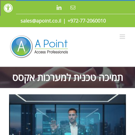
לג
כתובת
LinkedIn
תוכן
דואר
אלקטרוני
sales@apoint.co.il
|
972-77-2060010+
תמיכה טכנית למערכות אקסס