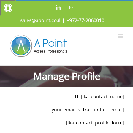
לג
כתובת
LinkedIn
תוכן
דואר
אלקטרוני
sales@apoint.co.il
|
972-77-2060010+
Manage Profile
Hi [fka_contact_name]
your email is [fka_contact_email].
[fka_contact_profile_form]