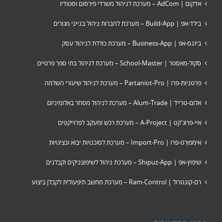
אדקום | AdCom – מערכת לניהול משרדי פירסום וסטודיו
בילד-אפ | Build-App – מערכת לחברות ניהול בנייני מגורים
ביזנס-אפ | Business-App – מערכת כוללת לניהול עסק
סקול-מאסטר | School-Master – מערכת לניהול בתי ספר פרטיים
פרטניות-פרו | Partaniot-Pro – מערכת לניהול שיעורי השלמה
אלום-טרייד | Alum-Trade – מערכת לניהול מסחר באלומיניום
איי-פרוג'קט | A-Project – מערכת רכש ומעקב לפרוייקטים
אימפורט-פרו | Import-Pro – מערכת לסוכנויות יבוא ונציגויות
שיפוץ-אפ | Shipuz-App – מערכת ניהול לשיפוצניקים וקבלנים
רם-קונטרול | Ram-Control – מערכת מחשב תיפעולית לקבלן ביצוע